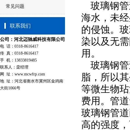
玻璃钢管
常见问题
海水，未经
联系我们
的侵蚀。玻
染以及无需
公司：河北迈驰威科技有限公司
电 话：0318-8616417
用。
传 真：0318-8616417
手 机：13833819485
玻璃钢管
联系人：栾经理
网 址：
www.mcwfrp.com
脂，所以其
地 址：河北省衡水市冀州区金鸡南
等微生物玷
大街1066号
费用。管道
玻璃钢管道
高的强度，