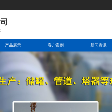
公司
d
产品展示
客户案例
新闻资讯
储罐
格栅
管道
管件
气罩、污水池、盖
喷淋
板