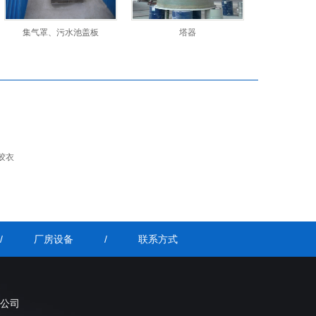
集气罩、污水池盖板
塔器
胶衣
/
厂房设备
/
联系方式
公司